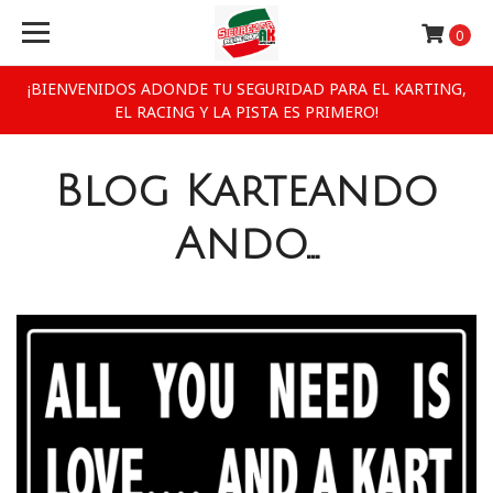
0
¡BIENVENIDOS ADONDE TU SEGURIDAD PARA EL KARTING,
EL RACING Y LA PISTA ES PRIMERO!
Blog Karteando
Ando...