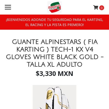
0
¡BIENVENIDOS ADONDE TU SEGURIDAD PARA EL KARTING,
EL RACING Y LA PISTA ES PRIMERO!
GUANTE ALPINESTARS ( FIA
KARTING ) TECH-1 KX V4
GLOVES WHITE BLACK GOLD -
TALLA XL ADULTO
$3,330 MXN