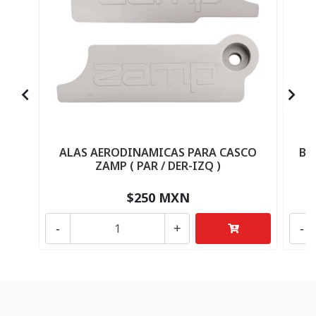
ALAS AERODINAMICAS PARA CASCO
BA
ZAMP ( PAR / DER-IZQ )
$250 MXN
-
+
-