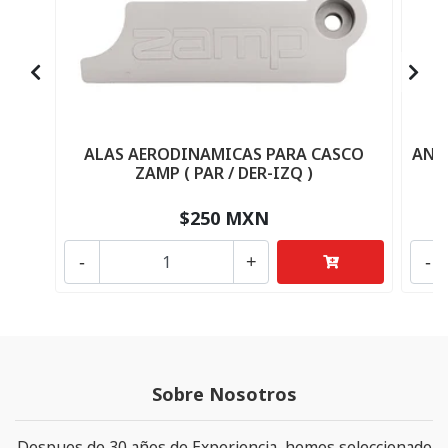
ALAS AERODINAMICAS PARA CASCO
ANC
ZAMP ( PAR / DER-IZQ )
$250 MXN
-
+
-
Sobre Nosotros
Despues de 30 años de Experiencia, hemos seleccionado