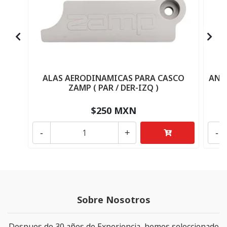
ALAS AERODINAMICAS PARA CASCO
ANC
ZAMP ( PAR / DER-IZQ )
$250 MXN
-
+
-
Sobre Nosotros
Despues de 30 años de Experiencia, hemos seleccionado